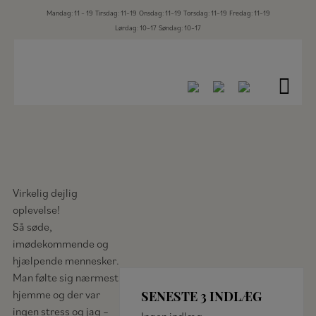
Mandag: 11 – 19
Tirsdag: 11–19
Onsdag: 11–19
Torsdag: 11–19
Fredag: 11–19
Hop
Lørdag: 10–17
Søndag: 10–17
VIRKELIG DEJLIG
til
indholdet
OPLEVELSE
Virkelig dejlig
oplevelse!
Så søde,
imødekommende og
hjælpende mennesker.
Man følte sig nærmest
hjemme og der var
SENESTE 3 INDLÆG
ingen stress og jag –