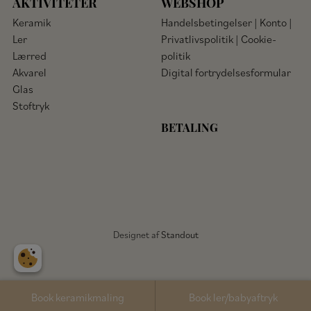
AKTIVITETER
WEBSHOP
Keramik
Handelsbetingelser
|
Konto
|
Ler
Privatlivspolitik
|
Cookie-
Lærred
politik
Akvarel
Digital fortrydelsesformular
Glas
Stoftryk
BETALING
Designet af
Standout
Book keramikmaling
Book ler/babyaftryk