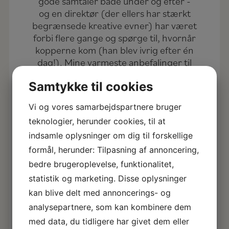
gode samtaler både under og efter -
og en direktør (der ellers har stærkt
begrænsede kreative evner) har været
forbi flere gange og spørge til, hvornår
kopperne kom (han blev ivrig efter én
dag!). Mine varmeste anbefalinger til
Restart - uanset om det er til personale
Samtykke til cookies
arrangement eller privat. Tak for en
god dag fra alle på "det rolige hold" i
Vi og vores samarbejdspartnere bruger
vores virksomhed 🙂
teknologier, herunder cookies, til at
Dato for oplevelse: 14. oktober 2021
indsamle oplysninger om dig til forskellige
Læs mere
formål, herunder: Tilpasning af annoncering,
Virkelig dejlig oplevelse
bedre brugeroplevelse, funktionalitet,
statistik og marketing. Disse oplysninger
Virkelig dejlig oplevelse! Så søde,
imødekommende og hjælpende mennesker. Man
kan blive delt med annoncerings- og
følte sig nærmest hjemme og der var ingen
analysepartnere, som kan kombinere dem
stress og jag - og når man havde brug for hjælp
og vejledning, fik man den uden tøven. Vi
med data, du tidligere har givet dem eller