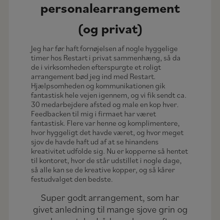
personalearrangement
(og privat)
Jeg har før haft fornøjelsen af nogle hyggelige
timer hos Restart i privat sammenhæng, så da
de i virksomheden efterspurgte et roligt
arrangement bød jeg ind med Restart.
Hjælpsomheden og kommunikationen gik
fantastisk hele vejen igennem, og vi fik sendt ca.
30 medarbejdere afsted og male en kop hver.
Feedbacken til mig i firmaet har været
fantastisk. Flere var henne og komplimentere,
hvor hyggeligt det havde været, og hvor meget
sjov de havde haft ud af at se hinandens
kreativitet udfolde sig. Nu er kopperne så hentet
til kontoret, hvor de står udstillet i nogle dage,
så alle kan se de kreative kopper, og så kårer
festudvalget den bedste.
Super godt arrangement, som har
givet anledning til mange sjove grin og